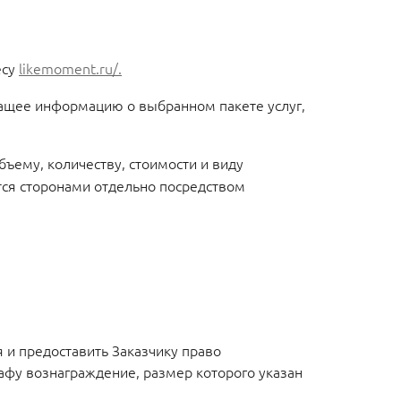
есу
likemoment.ru/.
ащее информацию о выбранном пакете услуг,
ему, количеству, стоимости и виду
ются сторонами отдельно посредством
я и предоставить Заказчику право
афу вознаграждение, размер которого указан