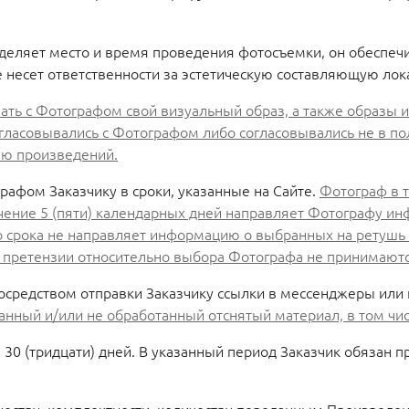
ределяет место и время проведения фотосъемки, он обеспеч
несет ответственности за эстетическую составляющую лок
вать с Фотографом свой визуальный образ, а также образы 
согласовывались с Фотографом либо согласовывались не в п
ую произведений.
рафом Заказчику в сроки, указанные на Сайте.
Фотограф в т
течение 5 (пяти) календарных дней направляет Фотографу 
ого срока не направляет информацию о выбранных на ретуш
е претензии относительно выбора Фотографа не принимаютс
осредством отправки Заказчику ссылки в мессенджеры или 
ванный и/или не обработанный отснятый материал, в том ч
 30 (тридцати) дней. В указанный период Заказчик обязан пр