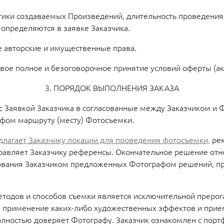
стики создаваемых Произведений, длительность проведения
определяются в заявке Заказчика.
 авторские и имущественные права.
вое полное и безоговорочное принятие условий оферты (ак
3. ПОРЯДОК ВЫПОЛНЕНИЯ ЗАКАЗА
 с Заявкой Заказчика в согласованные между Заказчиком и 
афом маршруту (месту) Фотосъемки.
длагает Заказчику локации для проведения фотосъемки,
рек
равляет Заказчику референсы. Окончательное решение отн
ования Заказчиком предложенных Фотографом решений, п
етодов и способов съемки является исключительной прерог
е, применение каких-либо художественных эффектов и при
олностью доверяет Фотографу. Заказчик ознакомлен с портф