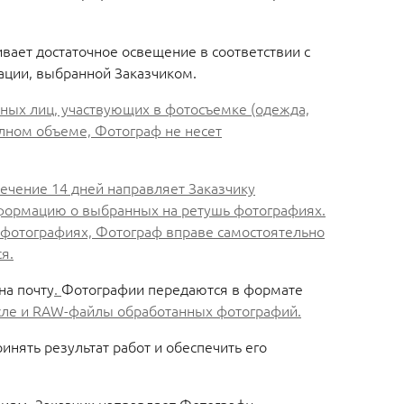
ивает достаточное освещение в соответствии с
ации, выбранной Заказчиком.
иных лиц, участвующих в фотосъемке (одежда,
олном объеме, Фотограф не несет
ечение 14 дней направляет Заказчику
информацию о выбранных на ретушь фотографиях.
ь фотографиях, Фотограф вправе самостоятельно
я.
на почту
.
Фотографии передаются в формате
исле и RAW-файлы обработанных фотографий.
инять результат работ и обеспечить его