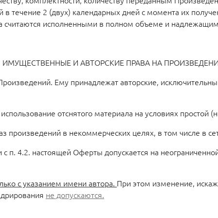
 качеству, комплектности, количеству переданным Произвед
в течение 2 (двух) календарных дней с момента их получе
фа считаются исполненными в полном объеме и надлежащим
. ИМУЩЕСТВЕННЫЕ И АВТОРСКИЕ ПРАВА НА ПРОИЗВЕДЕН
Произведений. Ему принадлежат авторские, исключительны
а использование отснятого материала на условиях простой (
 произведений в некоммерческих целях, в том числе в сет
и с п. 4.2. настоящей Оферты допускается на неограниченн
лько с указанием имени автора.
При этом изменение, искаж
кадрирования
не допускаются.